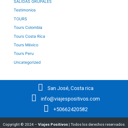
SALIDAS GRUPALES
Testimonios
TOURS
Tours Colombia
Tours Costa Rica
Tours México
Tours Peru
Uncategorized
San José, Costa rica
info@viajespositivos.com
+50662420582
Copyright © 2024 –
Viajes Positivos
| Todos los derechos reservados.