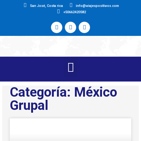
San José, Costa rica
info@viajespositivos.com
+50662420582
Categoría: México
Grupal