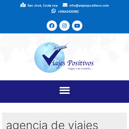
San José, Costa rica
info@viajespositivos.com
+50662420582
agencia de viajes