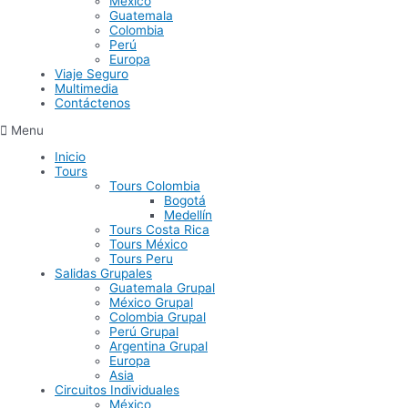
México
Guatemala
Colombia
Perú
Europa
Viaje Seguro
Multimedia
Contáctenos
Menu
Inicio
Tours
Tours Colombia
Bogotá
Medellín
Tours Costa Rica
Tours México
Tours Peru
Salidas Grupales
Guatemala Grupal
México Grupal
Colombia Grupal
Perú Grupal
Argentina Grupal
Europa
Asia
Circuitos Individuales
México