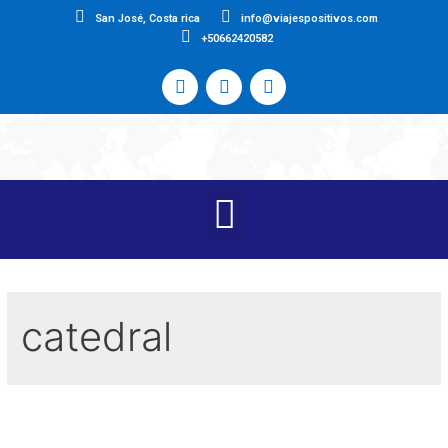
San José, Costa rica
info@viajespositivos.com
+50662420582
catedral