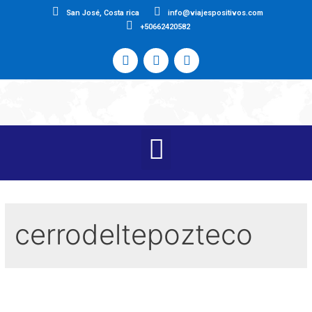
San José, Costa rica
info@viajespositivos.com
+50662420582
cerrodeltepozteco