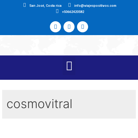
San José, Costa rica
info@viajespositivos.com
+50662420582
cosmovitral