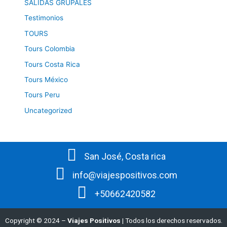
SALIDAS GRUPALES
Testimonios
TOURS
Tours Colombia
Tours Costa Rica
Tours México
Tours Peru
Uncategorized
San José, Costa rica
info@viajespositivos.com
+50662420582
Copyright © 2024 –
Viajes Positivos
| Todos los derechos reservados.