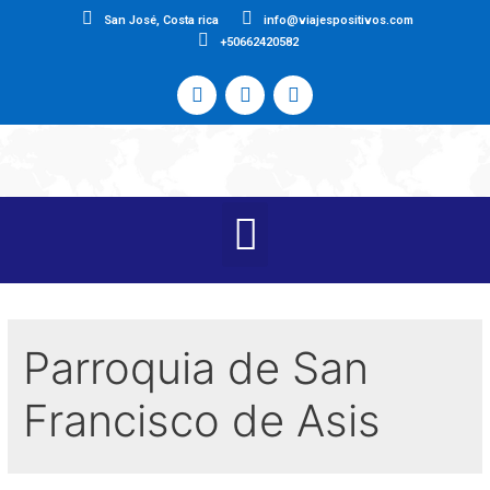
San José, Costa rica
info@viajespositivos.com
+50662420582
Parroquia de San
Francisco de Asis