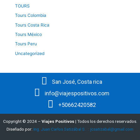
TOURS
Tours Colombia
Tours Costa Rica
Tours México
Tours Peru
Uncategorized
San José, Costa rica
info@viajespositivos.com
+50662420582
Copyright © 2024 –
Viajes Positivos
| Todos los derechos reservados.
Diseñado por:
Ing. Juan Carlos Satizábal S.. :: jcsatizabal@gmail.com