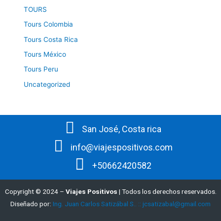
TOURS
Tours Colombia
Tours Costa Rica
Tours México
Tours Peru
Uncategorized
San José, Costa rica
info@viajespositivos.com
+50662420582
Copyright © 2024 –
Viajes Positivos
| Todos los derechos reservados.
Diseñado por:
Ing. Juan Carlos Satizábal S.. :: jcsatizabal@gmail.com