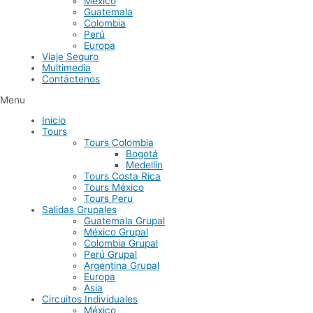
México
Guatemala
Colombia
Perú
Europa
Viaje Seguro
Multimedia
Contáctenos
Menu
Inicio
Tours
Tours Colombia
Bogotá
Medellín
Tours Costa Rica
Tours México
Tours Peru
Salidas Grupales
Guatemala Grupal
México Grupal
Colombia Grupal
Perú Grupal
Argentina Grupal
Europa
Asia
Circuitos Individuales
México