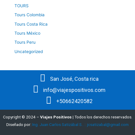
TOURS
Tours Colombia
Tours Costa Rica
Tours México
Tours Peru
Uncategorized
San José, Costa rica
info@viajespositivos.com
+50662420582
Copyright © 2024 –
Viajes Positivos
| Todos los derechos reservados.
Diseñado por:
Ing. Juan Carlos Satizábal S.. :: jcsatizabal@gmail.com