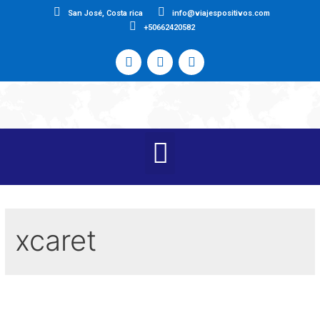
San José, Costa rica
info@viajespositivos.com
+50662420582
xcaret