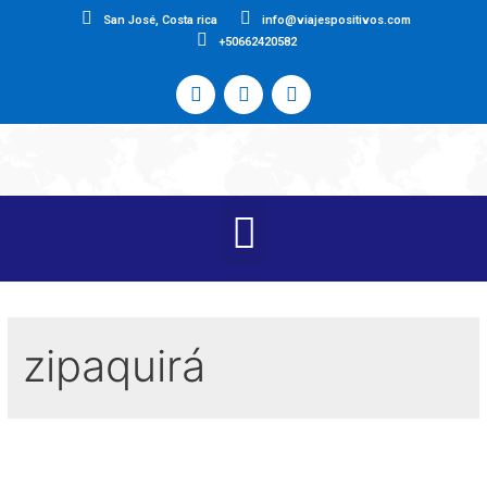
San José, Costa rica
info@viajespositivos.com
+50662420582
zipaquirá