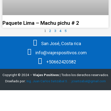
Paquete Lima – Machu pichu # 2
1
2
3
4
5
San José, Costa rica
info@viajespositivos.com
+50662420582
Copyright © 2024 –
Viajes Positivos
| Todos los derechos reservados.
Diseñado por:
Ing. Juan Carlos Satizábal S.. :: jcsatizabal@gmail.com